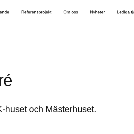
dande
Referensprojekt
Om oss
Nyheter
Lediga tj
ré
-huset och Mästerhuset.