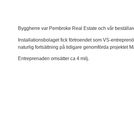
Byggherre var Pembroke Real Estate och vår beställare
Installationsbolaget fick förtroendet som VS-entreprenör 
naturlig fortsättning på tidigare genomförda projektet M
Entreprenaden omsätter ca 4 milj.
Nödvändiga
Dessa kakor
går inte att
välja bort. De
behövs för att
hemsidan
över huvud
taget ska
fungera.