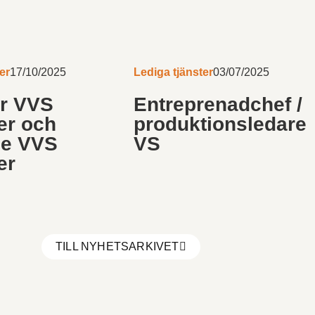
er
17/10/2025
Lediga tjänster
03/07/2025
er VVS
Entreprenadchef /
er och
produktionsledare
e VVS
VS
er
TILL NYHETSARKIVET