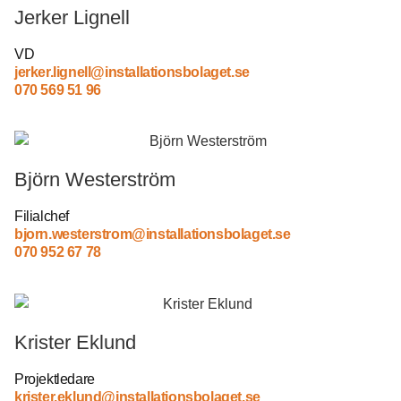
kommer viss
Jerker Lignell
funktionalitet
att försvinna
VD
från
jerker.lignell@installationsbolaget.se
hemsidan.
070 569 51 96
Marknadsföring
Genom att dela
med dig av dina
Björn Westerström
intressen och ditt
beteende när du
Filialchef
surfar ökar du
chansen att få se
bjorn.westerstrom@installationsbolaget.se
personligt
070 952 67 78
anpassat innehåll
och erbjudanden.
Krister Eklund
Projektledare
krister.eklund@installationsbolaget.se