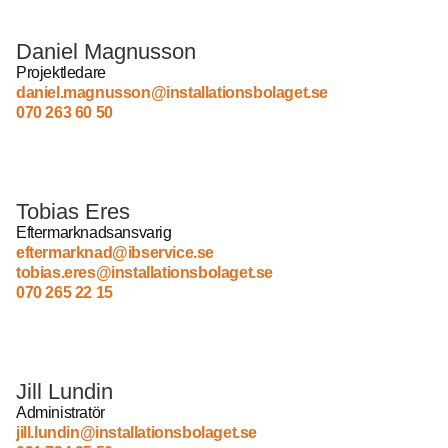
Daniel Magnusson
Projektledare
daniel.magnusson@
installationsbolaget.se
070 263 60 50
Tobias Eres
Eftermarknadsansvarig
eftermarknad@ibservice.se
tobias.eres@
installationsbolaget.se
070 265 22 15
Jill Lundin
Administratör
jill.lundin@installationsbolaget.se