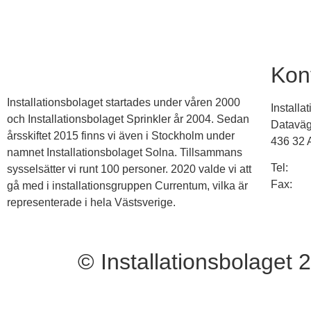
Statistik
För att vi ska
kunna
förbättra
hemsidans
Kon
funktionalitet
och
uppbyggnad,
Installationsbolaget startades under våren 2000
Install
baserat på
och Installationsbolaget Sprinkler år 2004. Sedan
hur
Datavä
årsskiftet 2015 finns vi även i Stockholm under
hemsidan
436 32 
används.
namnet Installationsbolaget Solna. Tillsammans
Tel:
031
sysselsätter vi runt 100 personer. 2020 valde vi att
Fax:
03
gå med i installationsgruppen Currentum, vilka är
Upplevelse
representerade i hela Västsverige.
För att vår
info@in
hemsida ska
prestera så
bra som
© Installationsbolaget 
möjligt under
ditt besök.
Cookies
Om du nekar
de här
kakorna