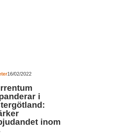
ter
16/02/2022
rrentum
panderar i
tergötland:
ärker
bjudandet inom
S