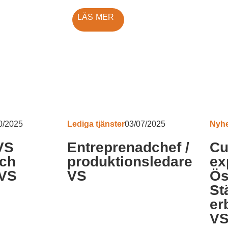
LÄS MER
0/2025
Lediga tjänster
03/07/2025
Nyhe
VS
Entreprenadchef /
Cu
och
produktionsledare
ex
VVS
VS
Ös
St
er
V