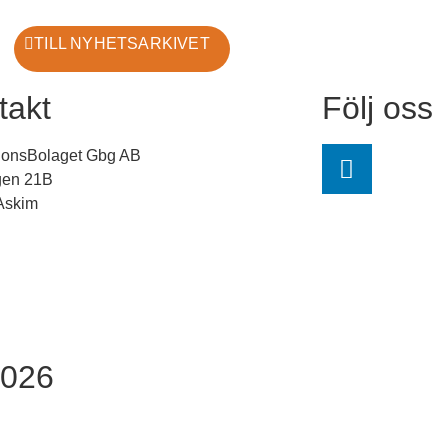
TILL NYHETSARKIVET
takt
Följ oss
ationsBolaget Gbg AB
gen 21B
Askim
-734 35 50
1-734 35 59
stallationsbolaget.se
2026