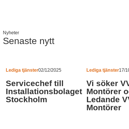
Nyheter
Senaste nytt
Lediga tjänster
02/12/2025
Lediga tjänster
17/1
Nödvändiga
Dessa kakor
Servicechef till
Vi söker V
går inte att
välja bort. De
Installationsbolaget
Montörer 
behövs för att
Stockholm
Ledande 
hemsidan
över huvud
Montörer
taget ska
fungera.